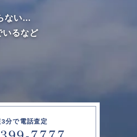
らない…
でいるなど
短3分で電話査定
6399-7777