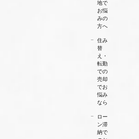
地で
お悩
みの
方へ
住み
替
え・
転勤
での
売却
でお
悩み
なら
ロー
ン滞
納で