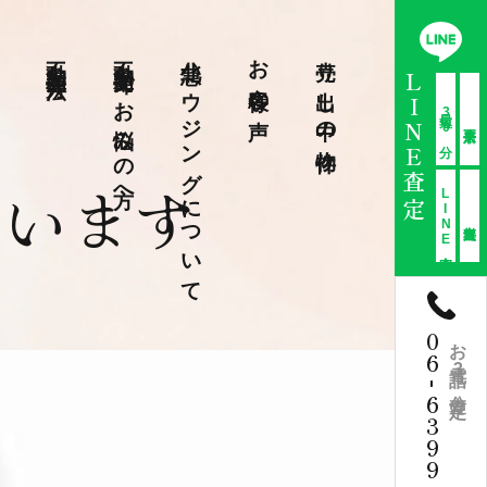
不動産売却方法
不動産売却でお悩みの方へ
北急ハウジングについて
お客様の声
売り出し中の物件
LINE査定
最短30分
ています
LINE査定
06
お電話3分査定
-
6399