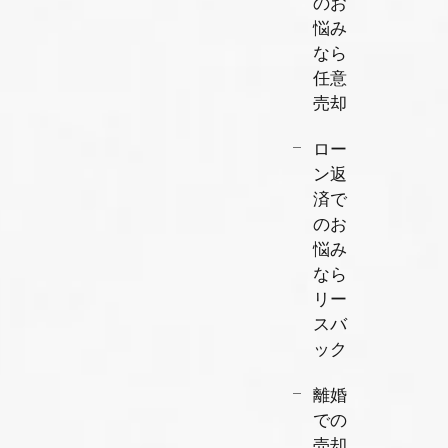
のお
悩み
なら
任意
売却
ロー
ン返
済で
のお
悩み
なら
リー
スバ
ック
離婚
での
売却