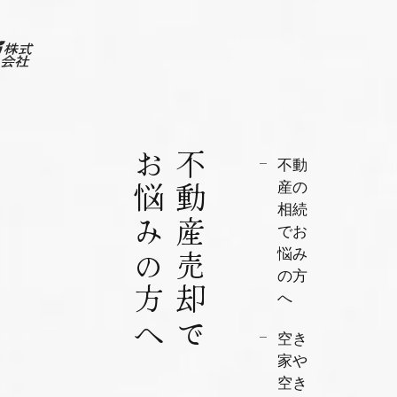
お悩みの方へ
不動産売却で
不動
産の
相続
でお
悩み
の方
へ
空き
家や
空き