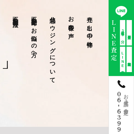
不動産売却方法
不動産売却でお悩みの方へ
北急ハウジングについて
お客様の声
売り出し中の物件
LINE査定
最短30分
い」
LINE査定
06
お電話3分査定
-
6399