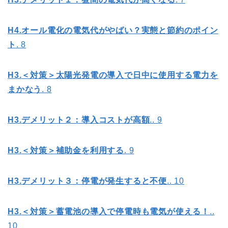
H4.
オール電化の電気代がやばい？実態と節約のポイン
ト
. 8
H3.
＜対策＞太陽光発電の導入で日中に使用する電力を
まかなう
. 8
H3.
デメリット２：導入コストが高額
.. 9
H3.
＜対策＞補助金を利用する
. 9
H3.
デメリット３：停電が発生すると不便
.. 10
H3.
＜対策＞蓄電池の導入で停電時も電気が使える！
..
10