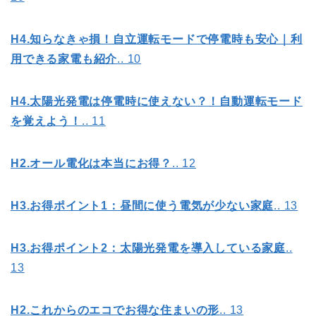
H4.
知らなきゃ損！自立運転モードで停電時も安心｜利
用できる家電も紹介
.. 10
H4.
太陽光発電は停電時に使えない？！自動運転モード
を覚えよう！
.. 11
H2.
オール電化は本当にお得？
.. 12
H3.
お得ポイント1
：昼間に使う電気が少ない家庭
.. 13
H3.
お得ポイント2
：太陽光発電を導入している家庭
..
13
H2.
これからのエコでお得な住まいの形
.. 13