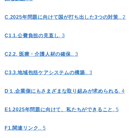
C.2025
年問題に向けて国が打ち出した3
つの対策
.. 2
C1.1.
公費負担の見直し
. 3
C2.2.
医療・介護人材の確保
.. 3
C3.3.
地域包括ケアシステムの構築
.. 3
D
１.
企業側にもさまざまな取り組みが求められる
. 4
E1.2025
年問題に向けて、私たちができること
. 5
F1.
関連リンク
.. 5