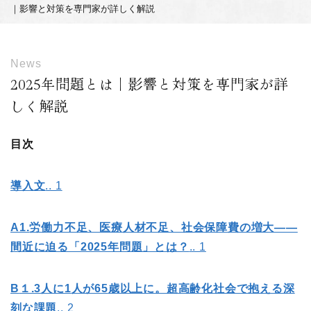
｜影響と対策を専門家が詳しく解説
News
2025年問題とは｜影響と対策を専門家が詳
しく解説
目次
導入文
.. 1
A1.
労働力不足、医療人材不足、社会保障費の増大——
間近に迫る「2025
年問題」とは？
.. 1
B
１.3
人に1
人が65
歳以上に。超高齢化社会で抱える深
刻な課題
.. 2