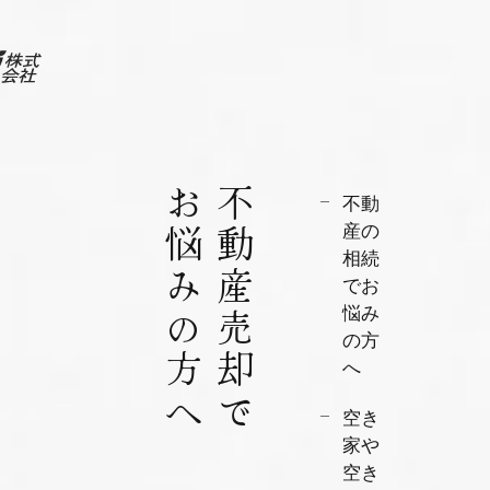
お悩みの方へ
不動産売却で
不動
産の
相続
でお
悩み
の方
へ
空き
家や
空き