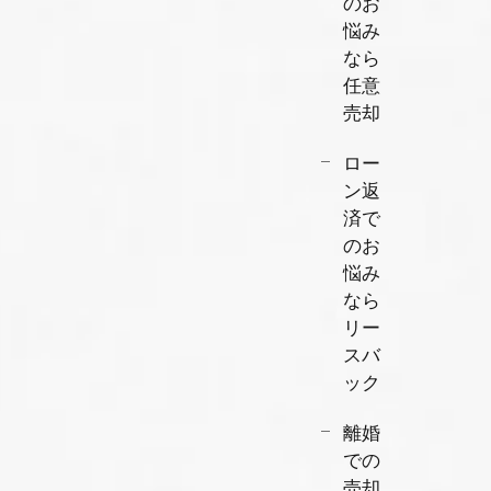
のお
悩み
なら
任意
売却
ロー
ン返
済で
のお
悩み
なら
リー
スバ
ック
離婚
での
売却