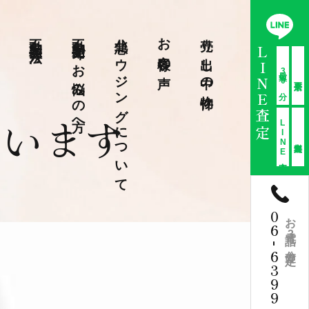
不動産売却方法
不動産売却でお悩みの方へ
北急ハウジングについて
お客様の声
売り出し中の物件
LINE査定
最短30分
ています
LINE査定
06
お電話3分査定
-
6399