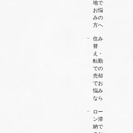
地で
お悩
みの
方へ
住み
替
え・
転勤
での
売却
でお
悩み
なら
ロー
ン滞
納で