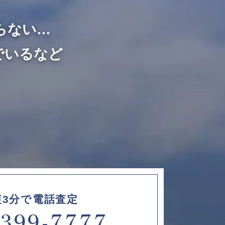
らない…
でいるなど
短3分で電話査定
6399-7777