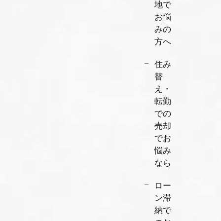
地で
お悩
みの
方へ
住み
替
え・
転勤
での
売却
でお
悩み
なら
ロー
ン滞
納で