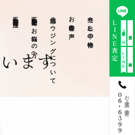
不動産売却方法
不動産売却でお悩みの方へ
北急ハウジングについて
お客様の声
売り出し中の物件
LINE査定
最短30分
ています
LINE査定
06
お電話3分査定
-
6399