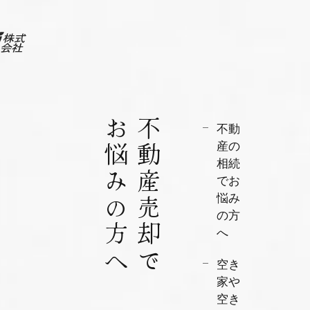
お悩みの方へ
不動産売却で
不動
産の
相続
でお
悩み
の方
へ
空き
家や
空き