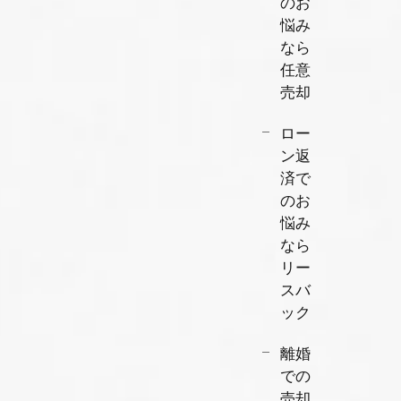
のお
悩み
なら
任意
売却
ロー
ン返
済で
のお
悩み
なら
リー
スバ
ック
離婚
での
売却