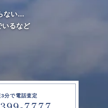
らない…
でいるなど
短3分で電話査定
6399-7777