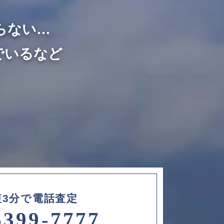
らない…
でいるなど
短3分で電話査定
6399-7777