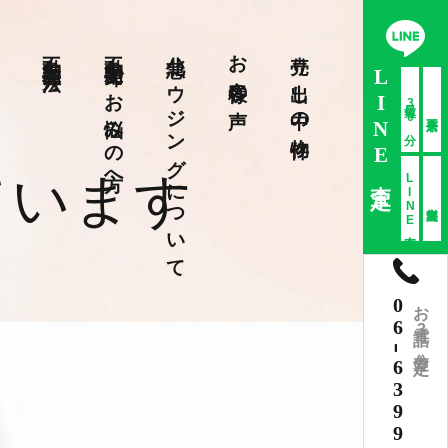
不動産売却方法
不動産売却でお悩みの方へ
北急ハウジングについて
お客様の声
売り出し中の物件
LINE査定
最短30分
ています
LINE査定
06
お電話3分査定
-
6399