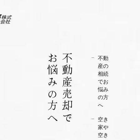
お悩みの方へ
不動産売却で
不動
産の
相続
でお
悩み
の方
へ
空き
家や
空き