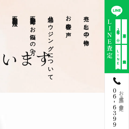
不動産売却方法
不動産売却でお悩みの方へ
北急ハウジングについて
お客様の声
売り出し中の物件
LINE査定
最短30分
ています
LINE査定
06
お電話3分査定
-
6399