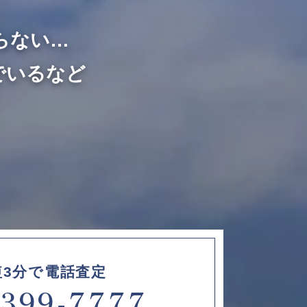
らない…
でいるなど
短3分で電話査定
6399-7777