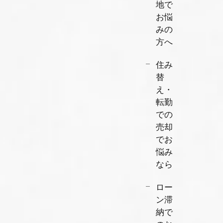
地で
お悩
みの
方へ
住み
替
え・
転勤
での
売却
でお
悩み
なら
ロー
ン滞
納で