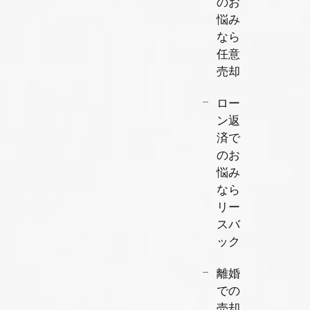
のお
悩み
なら
任意
売却
ロー
ン返
済で
のお
悩み
なら
リー
スバ
ック
離婚
での
売却