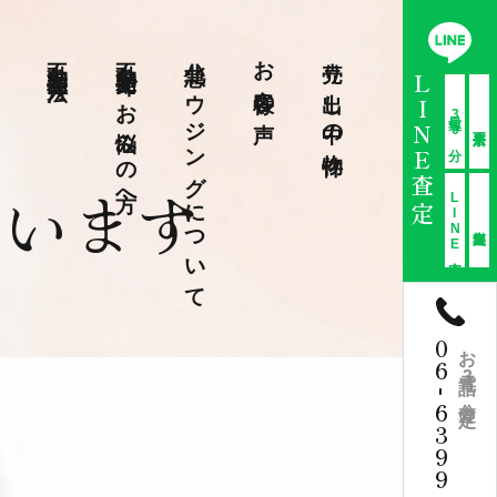
不動産売却方法
不動産売却でお悩みの方へ
北急ハウジングについて
お客様の声
売り出し中の物件
LINE査定
最短30分
ています
LINE査定
06
お電話3分査定
-
6399