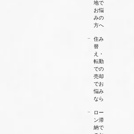
地で
お悩
みの
方へ
住み
替
え・
転勤
での
売却
でお
悩み
なら
ロー
ン滞
納で