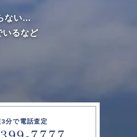
らない…
でいるなど
短3分で電話査定
6399-7777