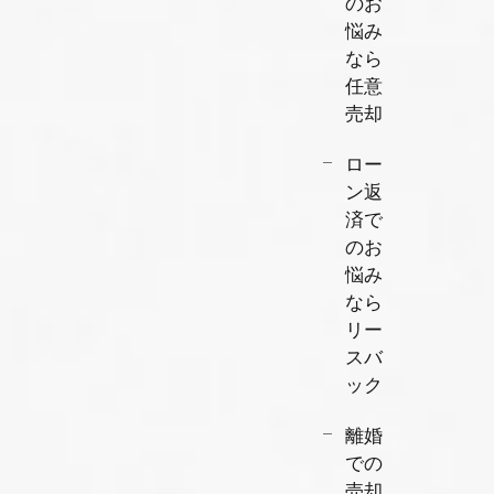
のお
悩み
なら
任意
売却
ロー
ン返
済で
のお
悩み
なら
リー
スバ
ック
離婚
での
売却