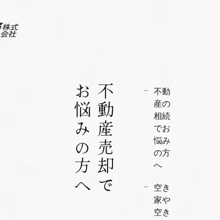
お悩みの方へ
不動産売却で
不動
産の
相続
でお
悩み
の方
へ
空き
家や
空き