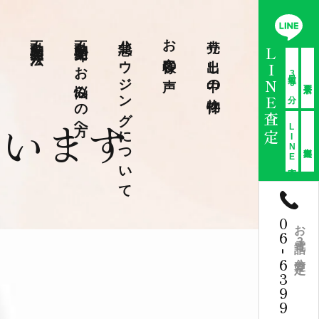
不動産売却方法
不動産売却でお悩みの方へ
北急ハウジングについて
お客様の声
売り出し中の物件
LINE査定
最短30分
ています
LINE査定
06
お電話3分査定
-
6399