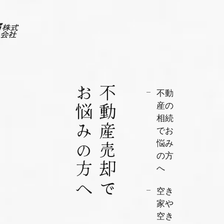
お悩みの方へ
不動産売却で
不動
産の
相続
でお
悩み
の方
へ
空き
家や
空き