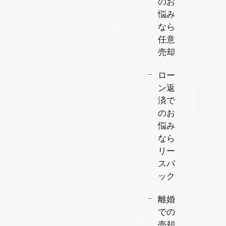
のお
悩み
なら
任意
売却
ロー
ン返
済で
のお
悩み
なら
リー
スバ
ック
離婚
での
売却