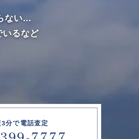
らない…
でいるなど
短3分で電話査定
6399-7777