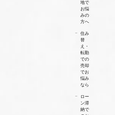
地で
お悩
みの
方へ
住み
替
え・
転勤
での
売却
でお
悩み
なら
ロー
ン滞
納で