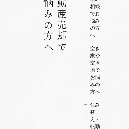
お悩みの方へ
不動産売却で
相続
でお
悩み
の方
へ
空き
家や
空き
地で
お悩
みの
方へ
住み
替
え・
転勤