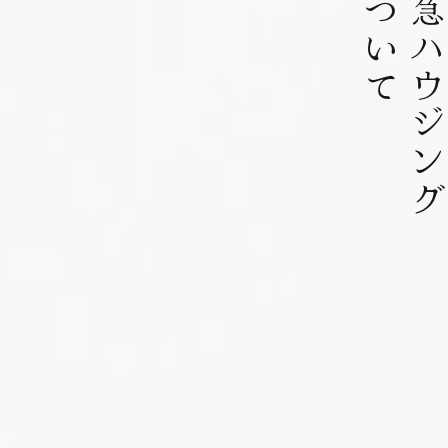
について
北急ハウジン