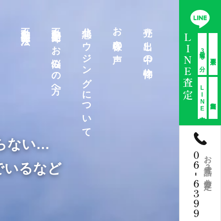
不動産売却方法
不動産売却でお悩みの方へ
北急ハウジングについて
お客様の声
売り出し中の物件
LINE査定
最短30分
LINE査定
らない…
06
お電話3分査定
でいるなど
-
6399