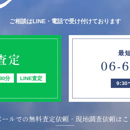
ご相談はLINE・電話で受け付けております
最
E査定
06-
30分
LINE査定
9:3
メールでの無料査定依頼・
現地調査依頼はこ