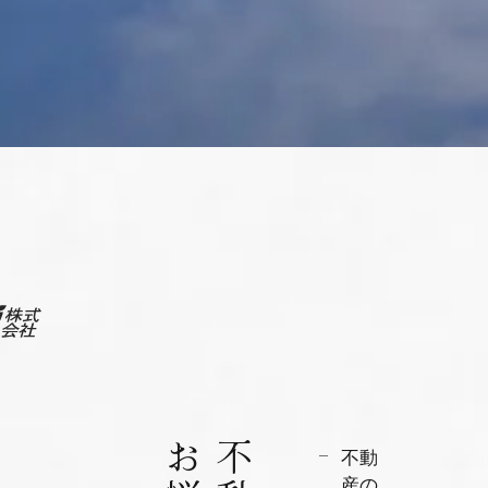
不動
産の