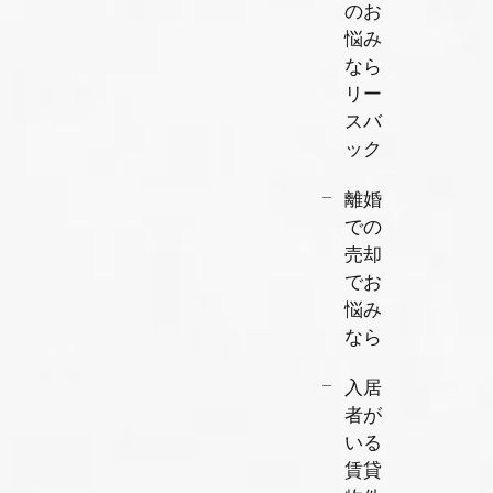
のお
悩み
なら
リー
スバ
ック
離婚
での
売却
でお
悩み
なら
入居
者が
いる
賃貸